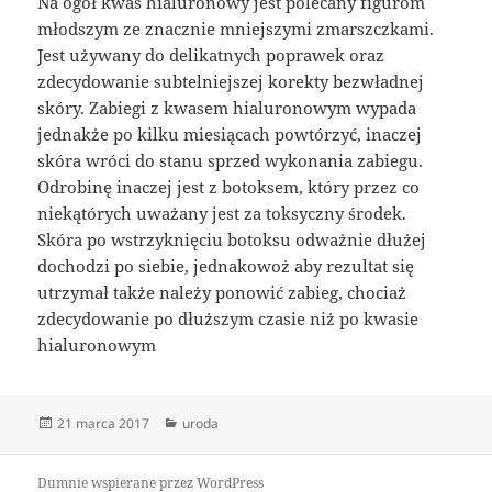
Na ogół kwas hialuronowy jest polecany figurom
młodszym ze znacznie mniejszymi zmarszczkami.
Jest używany do delikatnych poprawek oraz
zdecydowanie subtelniejszej korekty bezwładnej
skóry. Zabiegi z kwasem hialuronowym wypada
jednakże po kilku miesiącach powtórzyć, inaczej
skóra wróci do stanu sprzed wykonania zabiegu.
Odrobinę inaczej jest z botoksem, który przez co
niekątórych uważany jest za toksyczny środek.
Skóra po wstrzyknięciu botoksu odważnie dłużej
dochodzi po siebie, jednakowoż aby rezultat się
utrzymał także należy ponowić zabieg, chociaż
zdecydowanie po dłuższym czasie niż po kwasie
hialuronowym
Data
Kategorie
21 marca 2017
uroda
publikacji
Dumnie wspierane przez WordPress