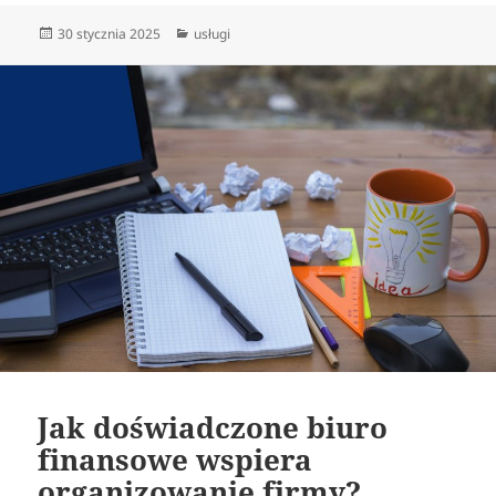
Data
Kategorie
30 stycznia 2025
usługi
publikacji
Jak doświadczone biuro
finansowe wspiera
organizowanie firmy?