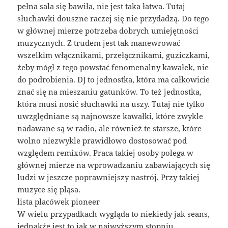
pełna sala się bawiła, nie jest taka łatwa. Tutaj
słuchawki douszne raczej się nie przydadzą. Do tego
w głównej mierze potrzeba dobrych umiejętności
muzycznych. Z trudem jest tak manewrować
wszelkim włącznikami, przełącznikami, guziczkami,
żeby mógł z tego powstać fenomenalny kawałek, nie
do podrobienia. DJ to jednostka, która ma całkowicie
znać się na mieszaniu gatunków. To też jednostka,
która musi nosić słuchawki na uszy. Tutaj nie tylko
uwzględniane są najnowsze kawałki, które zwykle
nadawane są w radio, ale również te starsze, które
wolno niezwykle prawidłowo dostosować pod
względem remixów. Praca takiej osoby polega w
głównej mierze na wprowadzaniu zabawiających się
ludzi w jeszcze poprawniejszy nastrój. Przy takiej
muzyce się pląsa.
lista placówek pioneer
W wielu przypadkach wygląda to niekiedy jak seans,
jednakże jest to jak w najwyższym stopniu