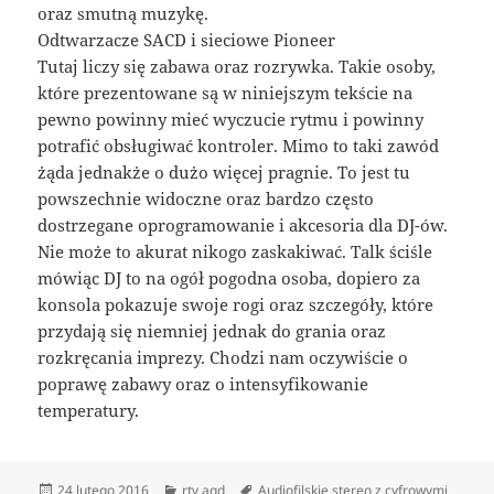
oraz smutną muzykę.
Odtwarzacze SACD i sieciowe Pioneer
Tutaj liczy się zabawa oraz rozrywka. Takie osoby,
które prezentowane są w niniejszym tekście na
pewno powinny mieć wyczucie rytmu i powinny
potrafić obsługiwać kontroler. Mimo to taki zawód
żąda jednakże o dużo więcej pragnie. To jest tu
powszechnie widoczne oraz bardzo często
dostrzegane oprogramowanie i akcesoria dla DJ-ów.
Nie może to akurat nikogo zaskakiwać. Talk ściśle
mówiąc DJ to na ogół pogodna osoba, dopiero za
konsola pokazuje swoje rogi oraz szczegóły, które
przydają się niemniej jednak do grania oraz
rozkręcania imprezy. Chodzi nam oczywiście o
poprawę zabawy oraz o intensyfikowanie
temperatury.
Data
Kategorie
Tagi
24 lutego 2016
rtv agd
Audiofilskie stereo z cyfrowymi