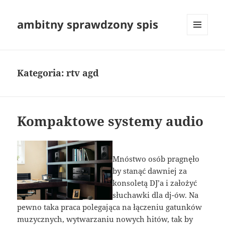
ambitny sprawdzony spis
MENU
I
WIDGETY
Kategoria:
rtv agd
Kompaktowe systemy audio
Mnóstwo osób pragnęło
by stanąć dawniej za
konsoletą DJ’a i założyć
słuchawki dla dj-ów. Na
pewno taka praca polegająca na łączeniu gatunków
muzycznych, wytwarzaniu nowych hitów, tak by